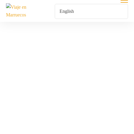
Yoga En El
Sahara
Home
Products Tagged “Yoga En El Sahara”