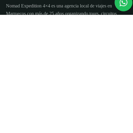
Nomad Expedition 4×4 es una agencia local de viajes en
Marruecos con más de 25 años organizando tours, circuitos
y excursiones por todo el país.
Sobre nosotros
Quienes Somos
Blog de viajes y consejos
Términos y Condiciones
Contacto