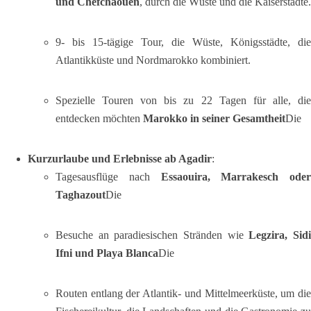
und Chefchaouen
, durch die Wüste und die Kaiserstädte.
9- bis 15-tägige Tour, die Wüste, Königsstädte, die
Atlantikküste und Nordmarokko kombiniert.
Spezielle Touren von bis zu 22 Tagen für alle, die
entdecken möchten
Marokko in seiner Gesamtheit
Die
Kurzurlaube und Erlebnisse ab Agadir
:
Tagesausflüge nach
Essaouira, Marrakesch oder
Taghazout
Die
Besuche an paradiesischen Stränden wie
Legzira, Sid
Ifni und Playa Blanca
Die
Routen entlang der Atlantik- und Mittelmeerküste, um die