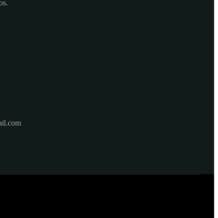
os.
il.com