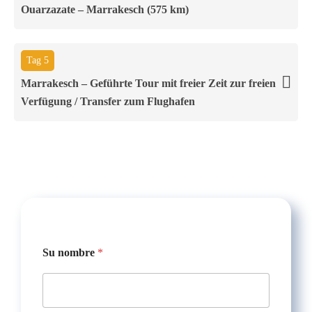
Ouarzazate – Marrakesch (575 km)
Tag 5
Marrakesch – Geführte Tour mit freier Zeit zur freien
Verfügung / Transfer zum Flughafen
l
Su nombre
*
l
e
g
a
d