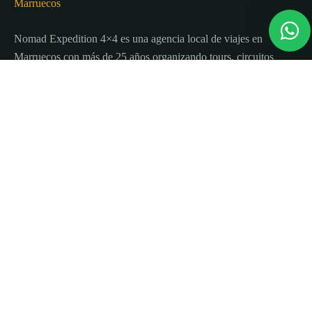
Nomad Expedition 4×4 es una agencia local de viajes en
Marruecos con más de 25 años organizando tours, circuitos
y excursiones por todo el país.
Sobre nosotros
Quienes Somos
Blog de viajes y consejos
Términos y Condiciones
Contacto