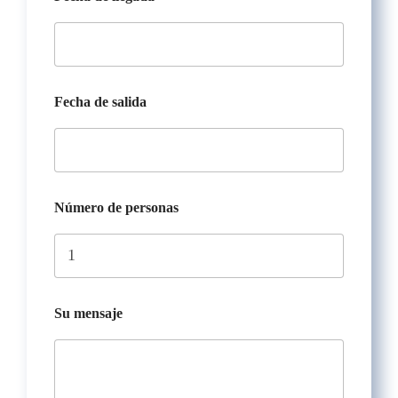
C
Fecha de salida
o
r
r
e
o
U
R
Número de personas
L
F
e
c
h
a
Su mensaje