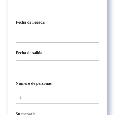
n
s
a
j
Fecha de llegada
e
Fecha de salida
Número de personas
Su mensaje