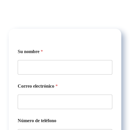
t
Su nombre
*
e
l
é
f
o
n
o
Correo electrónico
*
N
ú
m
e
r
o
Número de teléfono
m
e