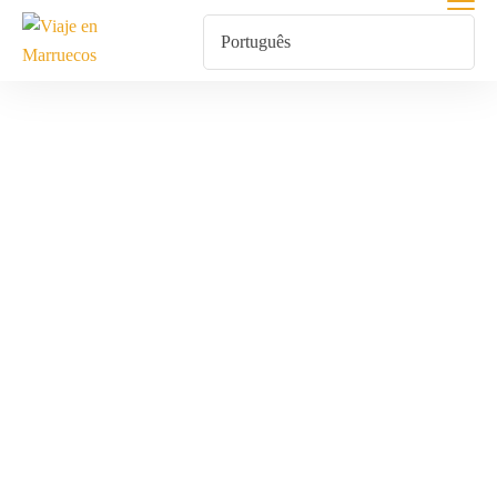
Yoga En Las
Montañas Del
Atlas
Home
Produtos Etiquetados Com “Yoga En Las Montañas Del
Atlas”