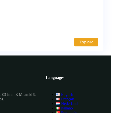
Explore
Languages
t E3 Imm E Mhamid 9,
English
os.
Français
Nederlands
Italiano
Português