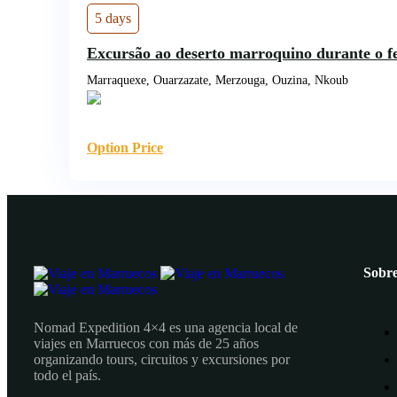
5 days
Excursão ao deserto marroquino durante o 
Marraquexe, Ouarzazate, Merzouga, Ouzina, Nkoub
Option Price
Sobre
Nomad Expedition 4×4 es una agencia local de
viajes en Marruecos con más de 25 años
organizando tours, circuitos y excursiones por
todo el país.