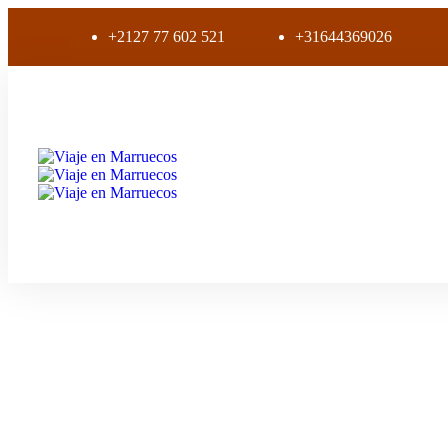
+2127 77 602 521
+31644369026