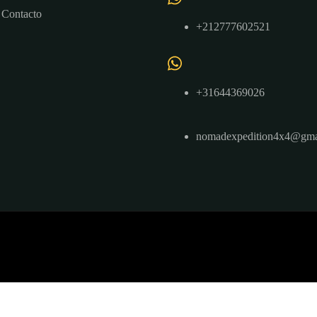
Contacto
+212777602521
+31644369026
nomadexpedition4x4@gma