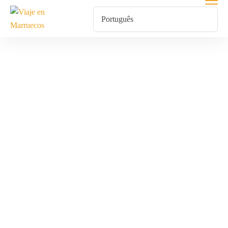
Puente De
Noviembre
Marruecos
Home
Produtos Etiquetados Com “Puente De Noviembre
Marruecos”