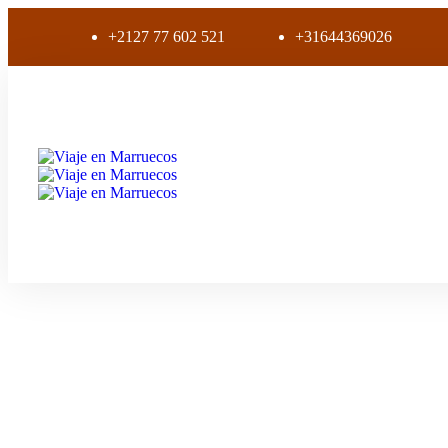
+2127 77 602 521
+31644369026