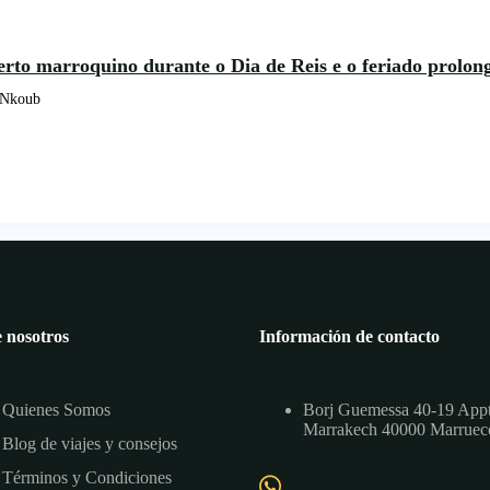
erto marroquino durante o Dia de Reis e o feriado prolo
 Nkoub
 nosotros
Información de contacto
Quienes Somos
Borj Guemessa 40-19 App
Marrakech 40000 Marruec
Blog de viajes y consejos
Términos y Condiciones