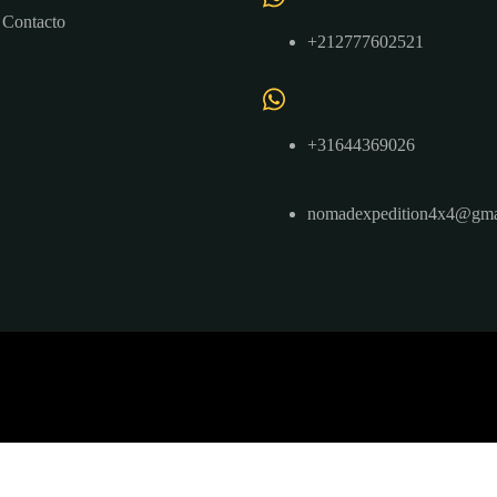
Contacto
+212777602521
+31644369026
nomadexpedition4x4@gma