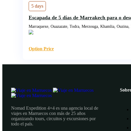
5 days
Escapada de 5 dias de Marrakech para o des
Marraquexe, Ouazazate, Todra, Merzouga, Khamlia, Ouzina,
Option Price
Sobre
Nomad Expedition 4×4 es una agencia local de
viajes en Marruecos con más de 25 años
organizando tours, circuitos y excursiones por
todo el país.