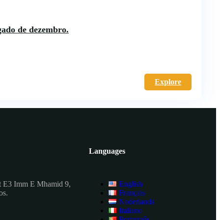
ngado de dezembro.
Explore
Languages
t E3 Imm E Mhamid 9,
English
os.
Français
Nederlands
Italiano
Português