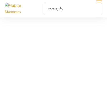
Paquete
Turístico
Marruecos
Desierto
Nochebuena