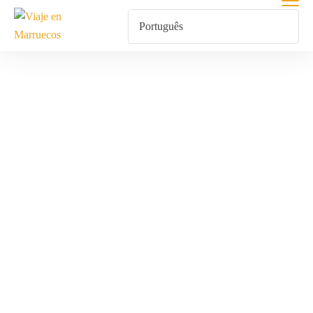
Excursión A
Merzouga Y Erg
Chebbi
Home
Produtos Etiquetados Com “Excursión A Merzouga Y Erg
Chebbi”