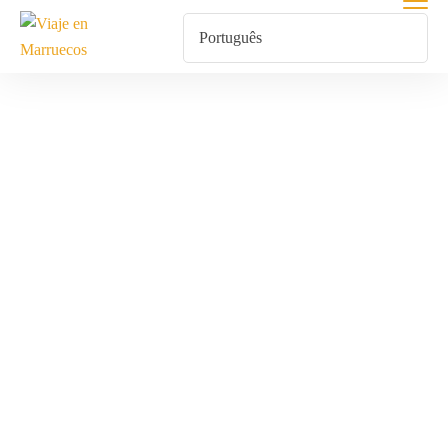
Excursión A Las
Cascadas De
Ouzoud Y Ruta
Hacia El
Desierto