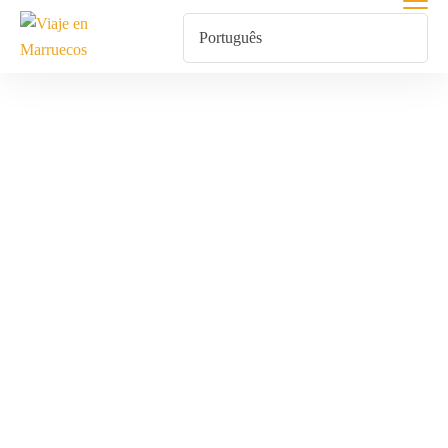
Espectáculo
Folclórico En
Marrakech
Home
Produtos Etiquetados Com “Espectáculo Folclórico En
Marrakech”