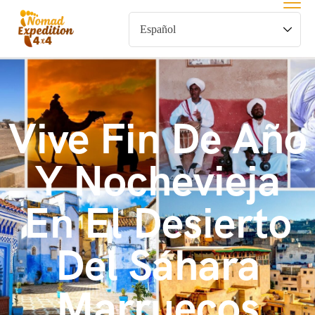
Vive Fin De Año
Y Nochevieja
En El Desierto
Del Sáhara
Marruecos