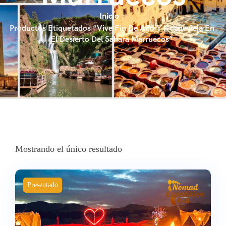
Inicio
Productos Etiquetados “Vive Fin De Año Y Nochevieja En
El Desierto Del Sáhara Marruecos”
Mostrando el único resultado
Presentado