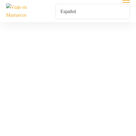
Valle Del Draa
Inicio
Productos Etiquetados “Valle Del Draa”