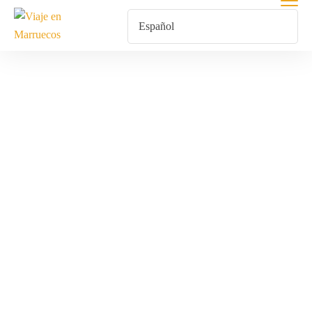
Tour Sahara
Marruecos
Inicio
Productos Etiquetados “tour Sahara Marruecos”