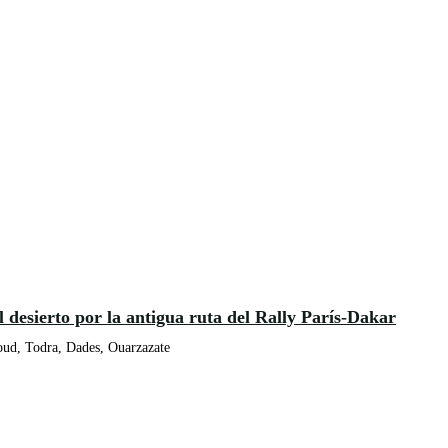
 desierto por la antigua ruta del Rally París-Dakar
ud, Todra, Dades, Ouarzazate