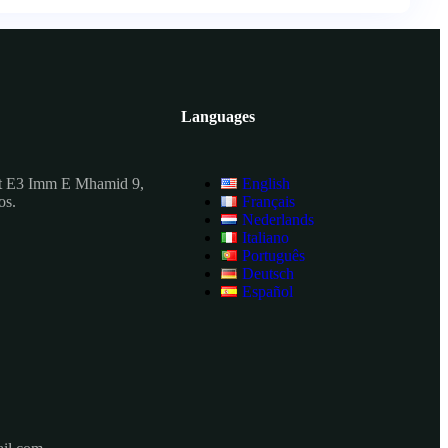
Languages
t E3 Imm E Mhamid 9,
English
os.
Français
Nederlands
Italiano
Português
Deutsch
Español