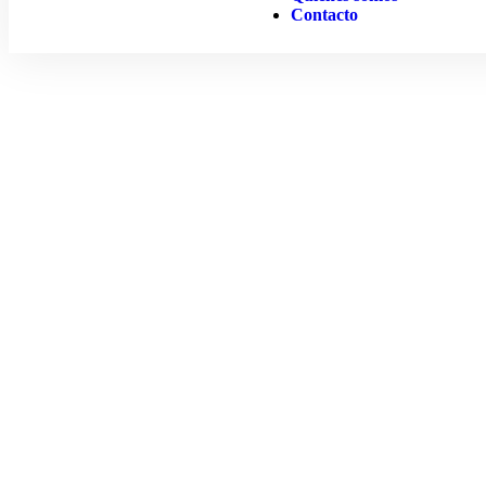
Contacto
Tour Organizado
Merzouga 