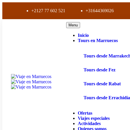
+2127 77 602 521
+31644369026
Menu
Inicio
Tours en Marruecos
Tours desde Marrakec
Tours desde Fez
Tours desde Rabat
Tours desde Errachidi
Ofertas
Viajes especiales
Actividades
Quienes somos