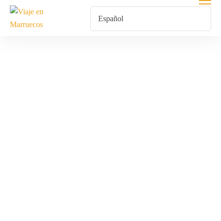
Tour De Un Día
En Marruecos
Inicio
Productos Etiquetados “Tour De Un Día En Marruecos”