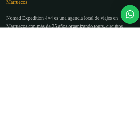
Nomad Expedition 4×4 es una agencia local de viajes en
Marruecos con más de 25 años organizando tours, circuitos
y excursiones por todo el país.
Sobre nosotros
Quienes Somos
Blog de viajes y consejos
Términos y Condiciones
Contacto