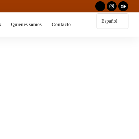
s
Quienes somos
Contacto
cos En Coche Con
 Seguro
or Profesional Y Seguro”