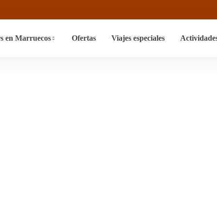
s en Marruecos
Ofertas
Viajes especiales
Actividade
sticos En Marrue
tor Profesional Y
ados “Recorridos Turísticos En Marruecos En Coche Con Conduct