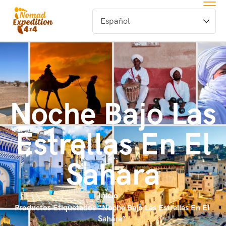
Noche Bajo Las
Estrellas En El
Sahara
Inicio
Productos Etiquetados “Noche Bajo Las Estrellas En El
Sahara”