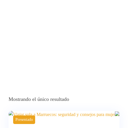
Haima
Inicio
Productos Etiquetados “excursión Al Desierto Con Paseo En
Camello Y Noche En Haima”
Mostrando el único resultado
Presentado