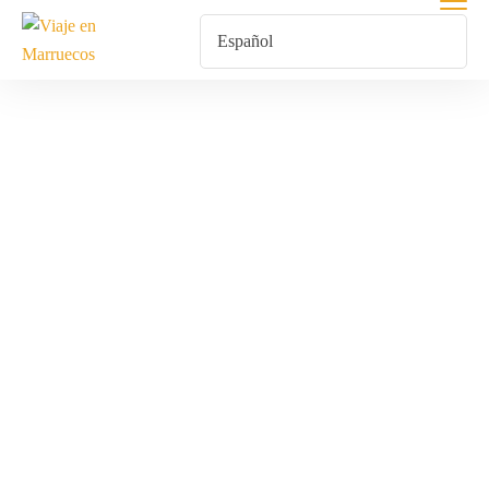
Excursión Al
Desierto Con
Paseo En
Camello Y
Noche En