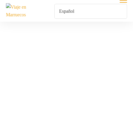
Excursión 3
Días Marrakech
Fez
Inicio
Productos Etiquetados “Excursión 3 Días Marrakech Fez”