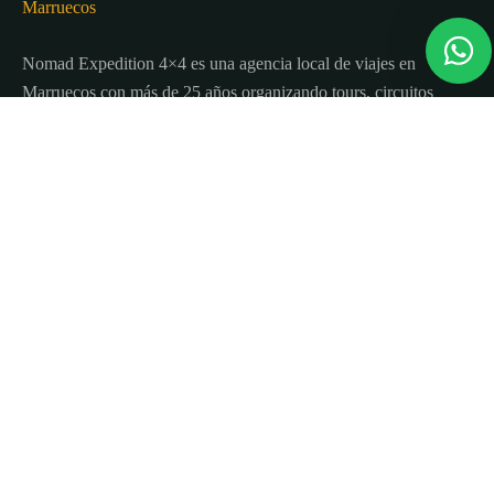
Nomad Expedition 4×4 es una agencia local de viajes en
Marruecos con más de 25 años organizando tours, circuitos
y excursiones por todo el país.
Sobre nosotros
Quienes Somos
Blog de viajes y consejos
Términos y Condiciones
Contacto