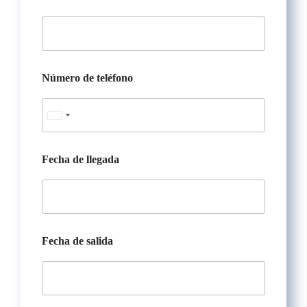
c
h
a
T
í
t
Número de teléfono
u
l
o
U
n
i
Fecha de llegada
t
e
d
S
Fecha de salida
t
a
t
e