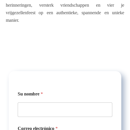
herinneringen, versterk vriendschappen en vier je
vrijgezellenfeest op een authentieke, spannende en unieke
manier.
N
Su nombre
*
ú
m
e
r
o
F
e
Correo electrónico
*