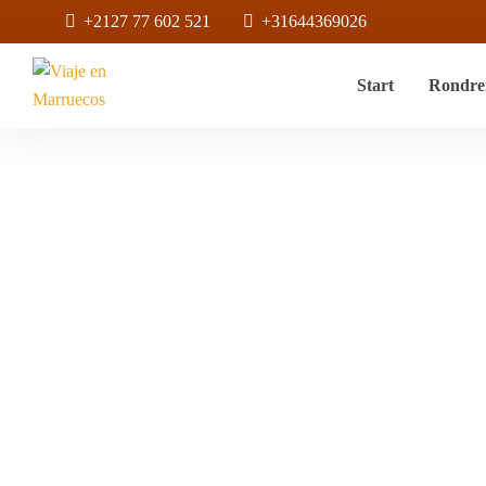
+2127 77 602 521
+31644369026
Start
Rondre
Tour De Marruec
Quad 
Home
Producten Geta