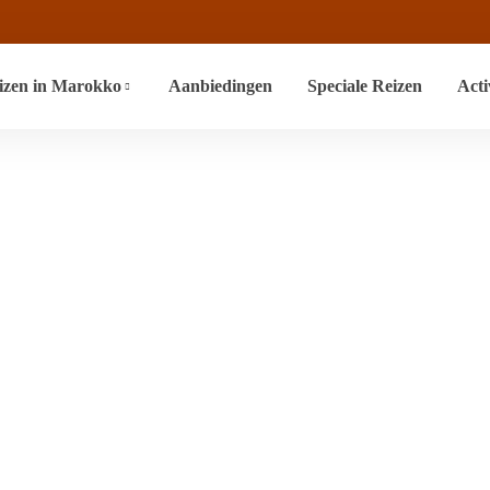
izen in Marokko
Aanbiedingen
Speciale Reizen
Acti
os Con Actividad
Y Buggy En Las
gged “Tour De Marruecos Con Actividades Opcionales En Quad 