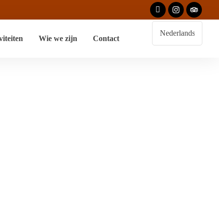
viteiten
Wie we zijn
Contact
es Opcionales En
 Dunas
Y Buggy En Las Dunas”