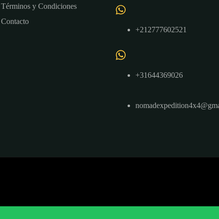
Términos y Condiciones
Contacto
+212777602521
+31644369026
nomadexpedition4x4@gma