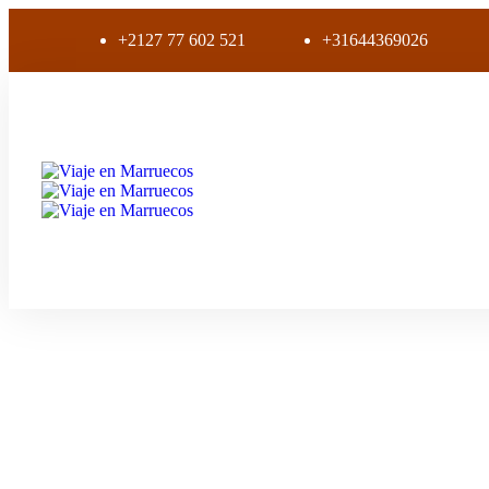
+2127 77 602 521
+31644369026