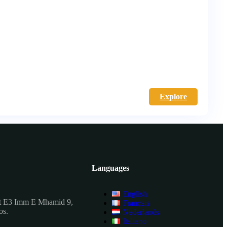
Explore
Languages
English
t E3 Imm E Mhamid 9,
Français
os.
Nederlands
Italiano