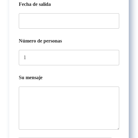
Fecha de salida
a
l
i
d
a
d
e
Número de personas
S
u
Su mensaje