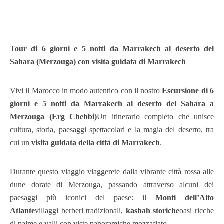
Tour di 6 giorni e 5 notti da Marrakech al deserto del
Sahara (Merzouga) con visita guidata di Marrakech
Vivi il Marocco in modo autentico con il nostro
Escursione di 6
giorni e 5 notti da Marrakech al deserto del Sahara a
Merzouga (Erg Chebbi)
Un itinerario completo che unisce
cultura, storia, paesaggi spettacolari e la magia del deserto, tra
cui un
visita guidata della città di Marrakech
.
Durante questo viaggio viaggerete dalla vibrante città rossa alle
dune dorate di Merzouga, passando attraverso alcuni dei
paesaggi più iconici del paese: il
Monti dell’Alto
Atlante
villaggi berberi tradizionali,
kasbah storiche
oasi ricche
di palme e valli con viste panoramiche mozzafiato.