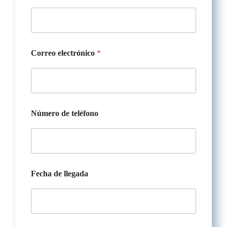
Correo electrónico
*
Número de teléfono
Fecha de llegada
s