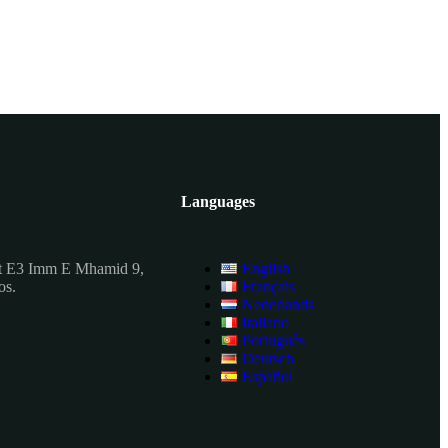
Languages
t E3 Imm E Mhamid 9,
English
os.
Français
Nederlands
Italiano
Português
Deutsch
Español