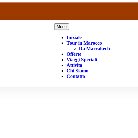
Menu
Iniziale
Tour in Marocco
Da Marrakech
Offerte
Viaggi Speciali
Attivita
Chi Siamo
Contatto