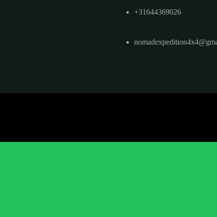
+31644369026
nomadexpedition4x4@gma