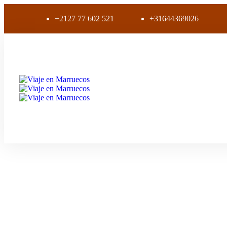
+2127 77 602 521
+31644369026