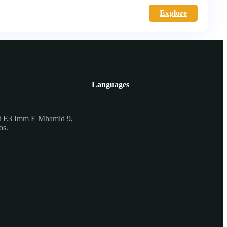
Explore
Languages
t E3 Imm E Mhamid 9,
os.