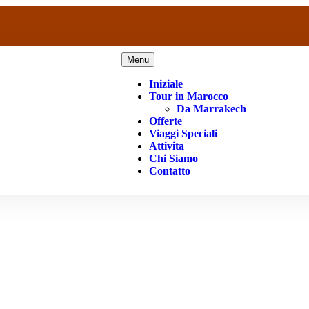
Menu
Iniziale
Tour in Marocco
Da Marrakech
Offerte
Viaggi Speciali
Attivita
Chi Siamo
Contatto