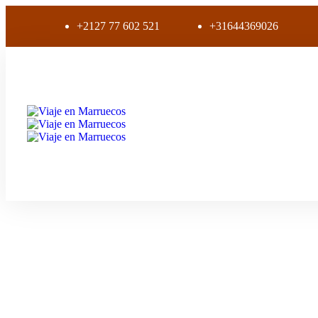
+2127 77 602 521
+31644369026