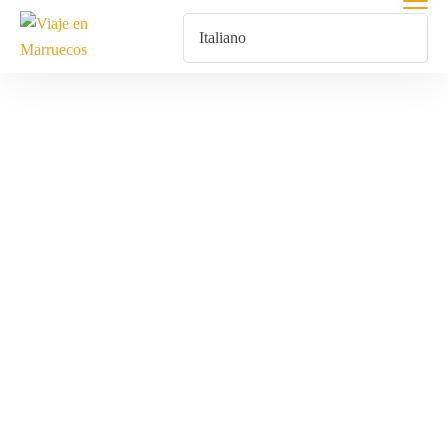
Tour Marruecos
8 Días 7 Noches
Home
Prodotti Taggati “Tour Marruecos 8 Días 7 Noches”