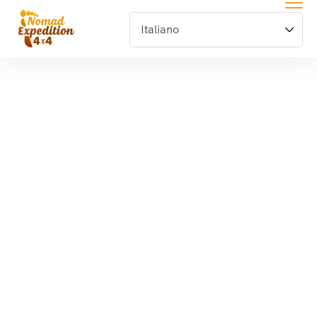
Tour De
Aventura Y
Cultura En
Marruecos
Durante 8 Días