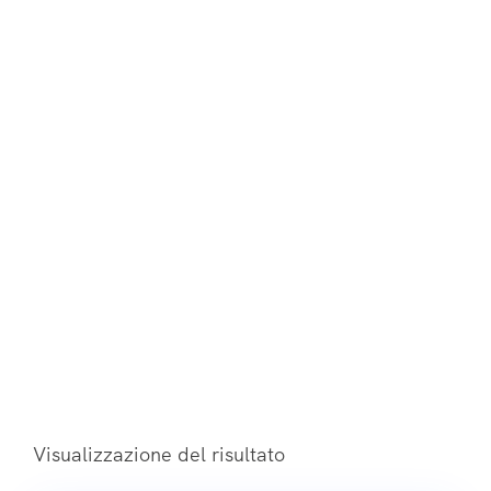
Desde
Marrakech
Home
Prodotti Taggati “Tour De Aventura Y Cultura En Marruecos
Durante 8 Días Desde Marrakech”
Visualizzazione del risultato