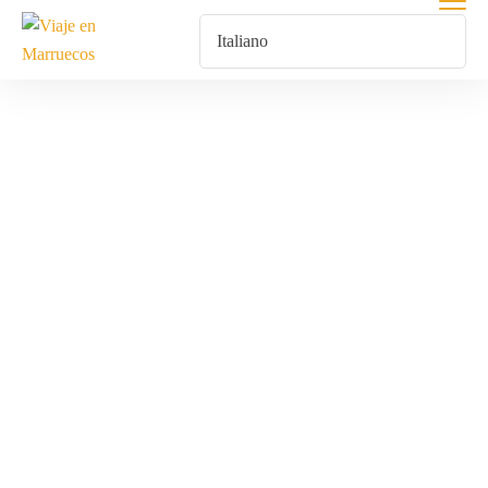
Quad O 4x4 Por
Marruecos. Te
Acompañamos
En Tu Aventura
A Través De