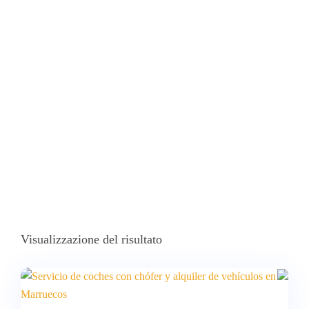
Todo El País
Home
Prodotti Taggati “quad O 4x4 Por Marruecos. Te
Acompañamos En Tu Aventura A Través De Todo El País”
Visualizzazione del risultato