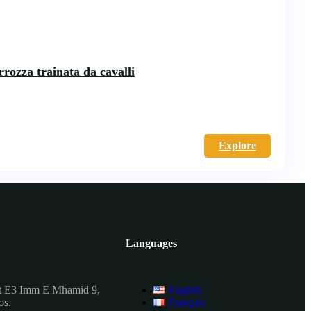
rrozza trainata da cavalli
Explore
Languages
t E3 Imm E Mhamid 9,
English
os.
Français