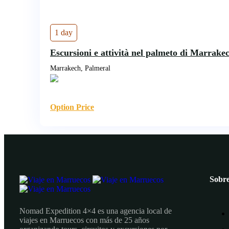
1 day
Escursioni e attività nel palmeto di Marrakec
Marrakech, Palmeral
Option Price
Sobre
Nomad Expedition 4×4 es una agencia local de
viajes en Marruecos con más de 25 años