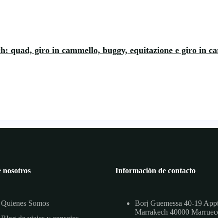
h: quad, giro in cammello, buggy, equitazione e giro in ca
 nosotros
Información de contacto
Quienes Somos
Borj Guemessa 40-19 App
Marrakech 40000 Marruec