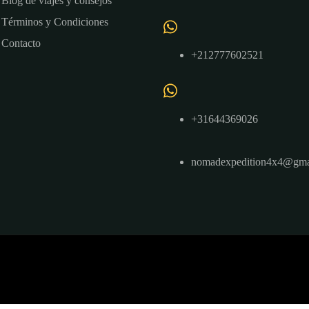
Blog de viajes y consejos
Términos y Condiciones
Contacto
+212777602521
+31644369026
nomadexpedition4x4@gma