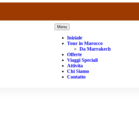
Menu
Iniziale
Tour in Marocco
Da Marrakech
Offerte
Viaggi Speciali
Attivita
Chi Siamo
Contatto