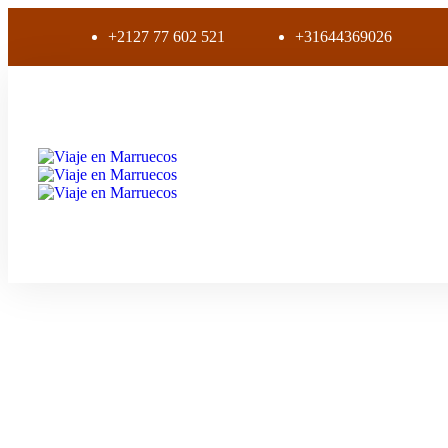
+2127 77 602 521
+31644369026