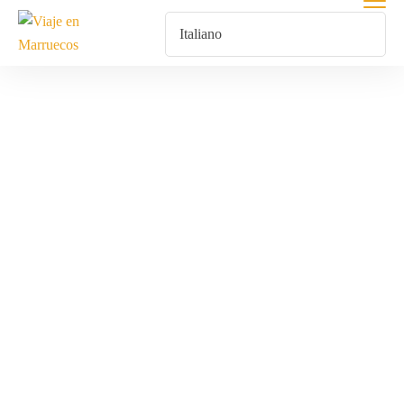
Paisajes Del
Atlántico
Marroquí
Home
Prodotti Taggati “Paisajes Del Atlántico Marroquí”