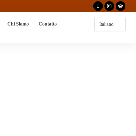
Chi Siamo
Contatto
lle Del Draa
”