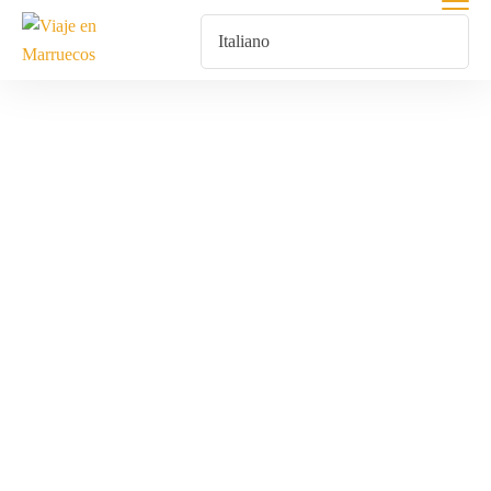
Nomad
Expedition
Zagora
Home
Prodotti Taggati “Nomad Expedition Zagora”