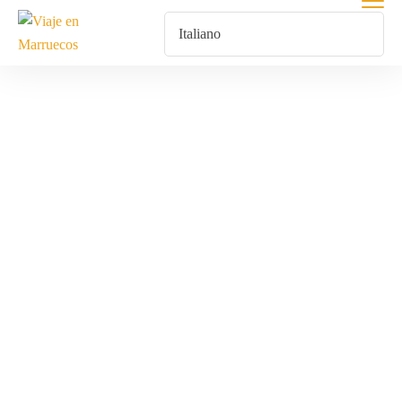
Noche Bajo Las
Estrellas En El
Desierto De
Merzouga
Home
Prodotti Taggati “Noche Bajo Las Estrellas En El Desierto De