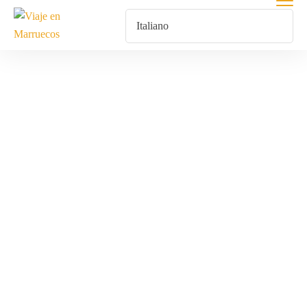
Naturaleza
Marruecos
Home
Prodotti Taggati “Naturaleza Marruecos”