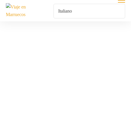
Escapadas De
Lujo Y
Económicas
Para Despedida
De Soltero En