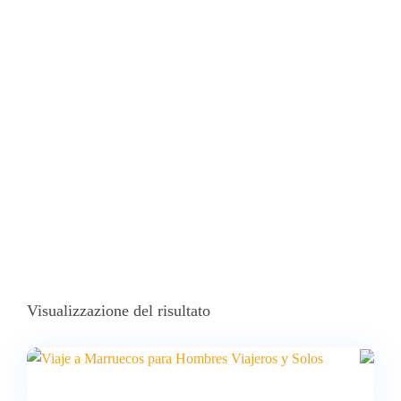
Marruecos
Home
Prodotti Taggati “Escapadas De Lujo Y Económicas Para
Despedida De Soltero En Marruecos”
Visualizzazione del risultato