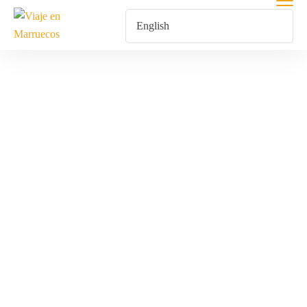
Tours From
Tetouan
Home
Tours From Tetouan