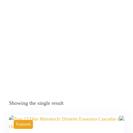
Marruecos
Home
Products Tagged “Navidad En El Desierto Del Sáhara
Excursiones Y Tours Por Marruecos”
Showing the single result
Featured