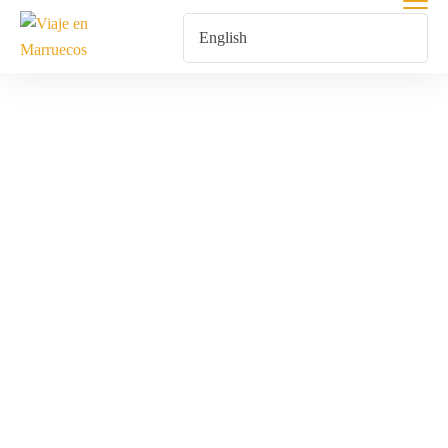
Navidad En El
Desierto Del
Sáhara
Excursiones Y
Tours Por