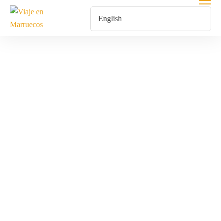
Excursión Al
Desierto De
Merzouga
Home
Products Tagged “Excursión Al Desierto De Merzouga”