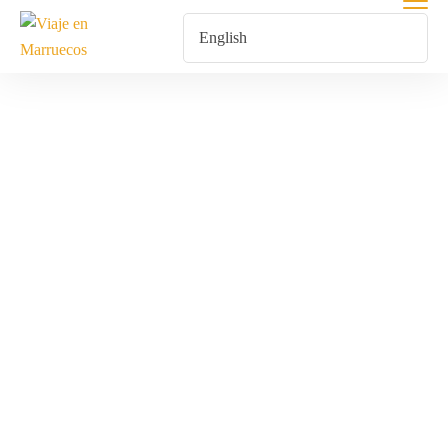
Excursión A Erg
Chebbi Desde
Marrakech
Home
Products Tagged “excursión A Erg Chebbi Desde
Marrakech”