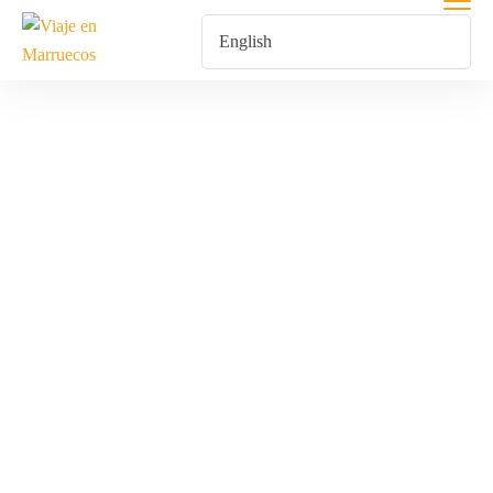
Excursión 2
Días 1 Noche
Home
Products Tagged “Excursión 2 Días 1 Noche”