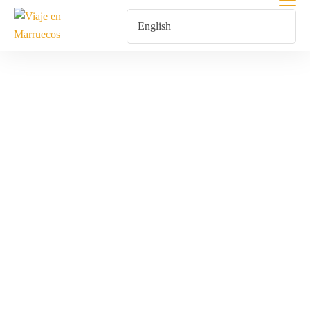
Tours In
Morocco
Home
Tours In Morocco