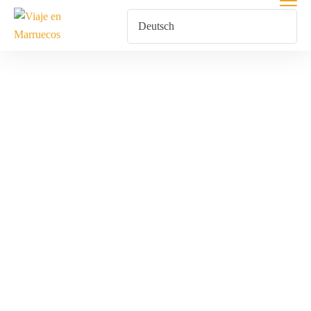
Tour Marruecos
San José Y Día
Del Padre
Home
Produkte Verschlagwortet Mit „Tour Marruecos San José Y
Día Del Padre“