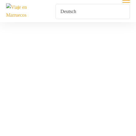
Tour
Marrakech
Home
Produkte Verschlagwortet Mit „Tour Marrakech“