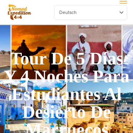
Tour De 5 Días
Y 4 Noches Para
Estudiantes Al
Desierto De
Marruecos