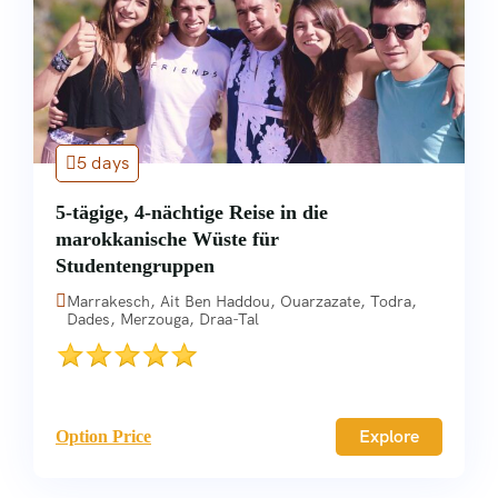
5 days
5-tägige, 4-nächtige Reise in die
marokkanische Wüste für
Studentengruppen
Marrakesch, Ait Ben Haddou, Ouarzazate, Todra,
Dades, Merzouga, Draa-Tal
Explore
Option Price