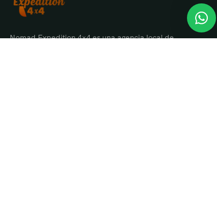
Nomad Expedition 4×4 es una agencia local de
viajes en Marruecos con más de 25 años
organizando tours, circuitos y excursiones por todo
el país.
Sobre nosotros
Quienes Somos
Blog de viajes y consejos
Términos y Condiciones