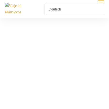
Poblados
Fortificados
Marruecos
Home
Produkte Verschlagwortet Mit „Poblados Fortificados
Marruecos“