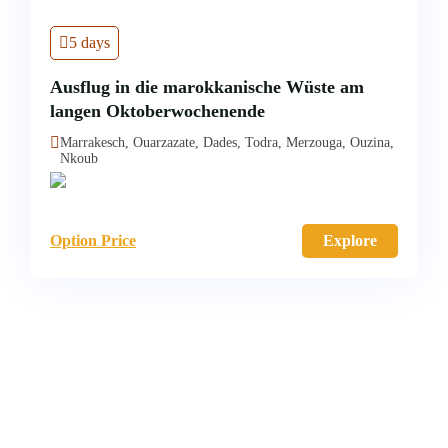
5 days
Ausflug in die marokkanische Wüste am
langen Oktoberwochenende
Marrakesch, Ouarzazate, Dades, Todra, Merzouga, Ouzina,
Nkoub
Option Price
Explore